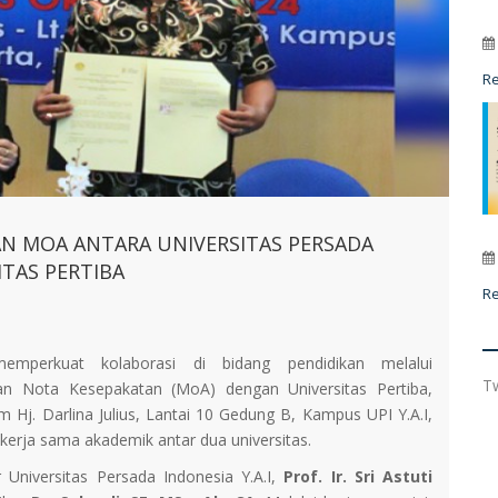
R
 MOA ANTARA UNIVERSITAS PERSADA
ITAS PERTIBA
R
memperkuat kolaborasi di bidang pendidikan melalui
T
 Nota Kesepakatan (MoA) dengan Universitas Pertiba,
m Hj. Darlina Julius, Lantai 10 Gedung B, Kampus UPI Y.A.I,
kerja sama akademik antar dua universitas.
 Universitas Persada Indonesia Y.A.I,
Prof. Ir. Sri Astuti