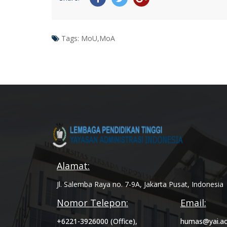
Tags:
MoU,MoA
Alamat:
Jl. Salemba Raya no. 7-9A, Jakarta Pusat, Indonesia
Nomor Telepon:
Email:
+6221-3926000 (Office),
humas@yai.ac