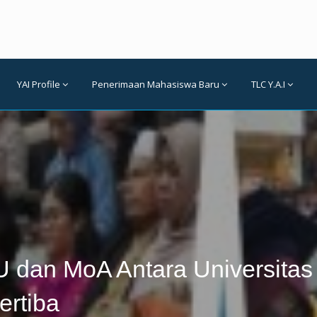
YAI Profile
Penerimaan Mahasiswa Baru
TLC Y.A.I
dan MoA Antara Universitas 
ertiba