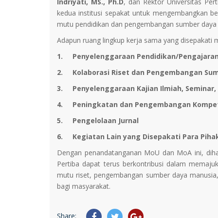
Indriyati, MS., Ph.D
, dan Rektor Universitas Per
kedua institusi sepakat untuk mengembangkan be
mutu pendidikan dan pengembangan sumber daya
Adapun ruang lingkup kerja sama yang disepakati me
1.
Penyelenggaraan Pendidikan/Pengajaran
2.
Kolaborasi Riset dan Pengembangan Su
3.
Penyelenggaraan Kajian Ilmiah, Seminar,
4.
Peningkatan dan Pengembangan Kompet
5.
Pengelolaan Jurnal
6.
Kegiatan Lain yang Disepakati Para Piha
Dengan penandatanganan MoU dan MoA ini, dihara
Pertiba dapat terus berkontribusi dalam memaju
mutu riset, pengembangan sumber daya manusia,
bagi masyarakat.
Share: